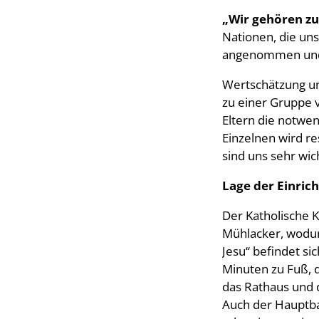
„Wir gehören zu
Nationen, die uns
angenommen und a
Wertschätzung und
zu einer Gruppe v
Eltern die notwen
Einzelnen wird r
sind uns sehr wic
Lage der Einric
Der Katholische K
Mühlacker, wodur
Jesu“ befindet si
Minuten zu Fuß, d
das Rathaus und d
Auch der Hauptba