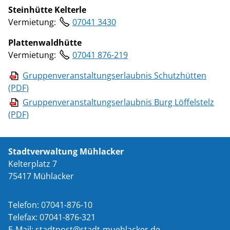
Steinhütte Kelterle
Vermietung:
07041 3430
Plattenwaldhütte
Vermietung:
07041 876-219
Gruppenveranstaltungserlaubnis Schutzhütten
(PDF)
Gruppenveranstaltungserlaubnis Burg Löffelstelz
(PDF)
Stadtverwaltung Mühlacker
Kelterplatz 7
75417 Mühlacker
Telefon: 07041-876-10
Telefax: 07041-876-321
E-Mail:
st
dtp
st
st
dt-m
hl
ck
r
d