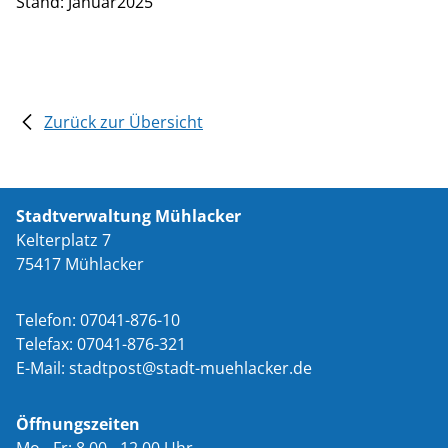
Stand: Januar2025
Zurück zur Übersicht
Stadtverwaltung Mühlacker
Kelterplatz 7
75417 Mühlacker
Telefon: 07041-876-10
Telefax: 07041-876-321
E-Mail:
st
dtp
st
st
dt-m
hl
ck
r
d
Öffnungszeiten