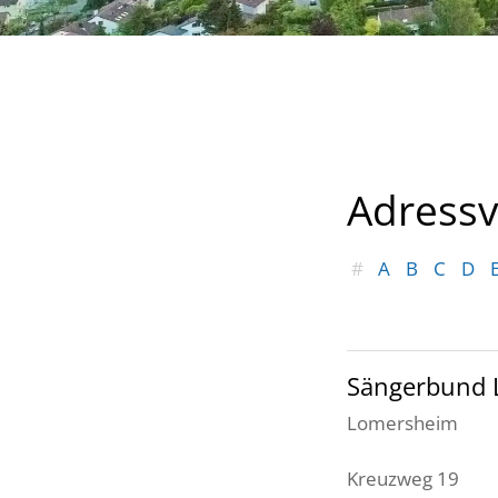
Adressv
#
A
B
C
D
Sängerbund 
Lomersheim
Kreuzweg 19