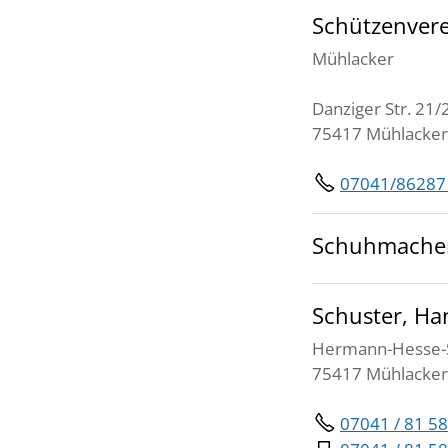
Schützenver
Mühlacker
Danziger Str. 21/
75417 Mühlacker
07041/86287
Schuhmacher
Schuster, Ha
Hermann-Hesse-S
75417 Mühlacker
07041 / 81 58