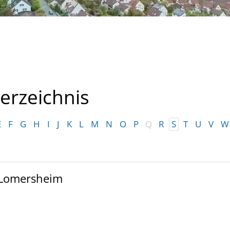
erzeichnis
E
F
G
H
I
J
K
L
M
N
O
P
Q
R
S
T
U
V
W
Lomersheim