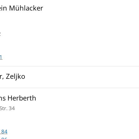
ein Mühlacker
2
1
, Zeljko
ns Herberth
tr. 34
 84