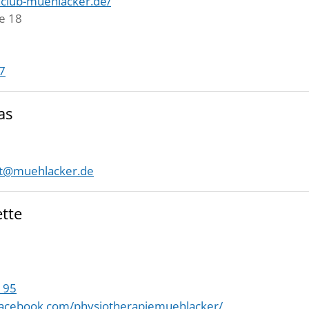
hclub-muehlacker.de/
e 18
7
as
tt@muehlacker.de
ette
 95
facebook.com/physiotherapiemuehlacker/