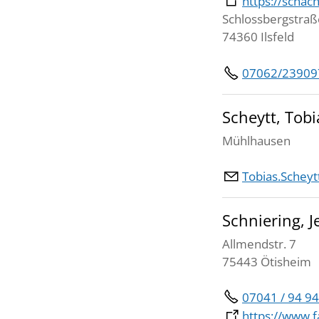
https://schac
Schlossbergstraß
74360 Ilsfeld
07062/23909
Scheytt, Tobi
Mühlhausen
Tobias.Schey
Schniering, J
Allmendstr. 7
75443 Ötisheim
07041 / 94 94
https://www.