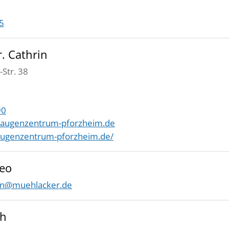
5
. Cathrin
Str. 38
90
augenzentrum-pforzheim.de
augenzentrum-pforzheim.de/
eo
n@muehlacker.de
ch