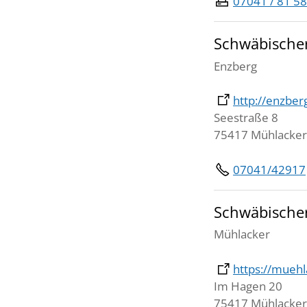
07041 / 81 58
Schwäbischer
Enzberg
http://enzber
Seestraße 8
75417 Mühlacker
07041/42917
Schwäbischer
Mühlacker
https://muehl
Im Hagen 20
75417 Mühlacker