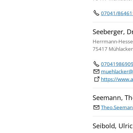
07041/86461
Seeberger, Dr
Herrmann-Hesse-
75417 Mühlacker
0704198690
muehlacker@
https://www.
Seemann, Th
Theo.Seeman
Seibold, Ulri