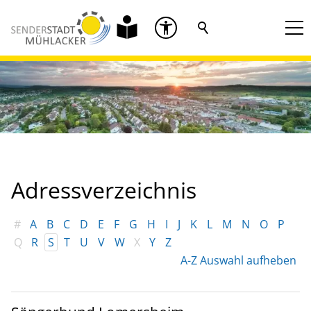
Adressverzeichnis
#
A
B
C
D
E
F
G
H
I
J
K
L
M
N
O
P
Q
R
S
T
U
V
W
X
Y
Z
A-Z Auswahl aufheben