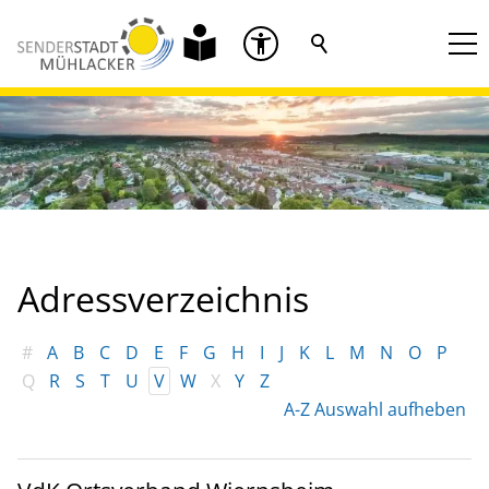
Adressverzeichnis
#
A
B
C
D
E
F
G
H
I
J
K
L
M
N
O
P
Q
R
S
T
U
V
W
X
Y
Z
A-Z Auswahl aufheben