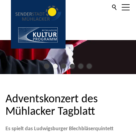
Aktuelles
Informationen
Kulturprogramm
Adventskonzert des
Kartenverkauf
Mühlacker Tagblatt
Es spielt das Ludwigsburger Blechbläserquintett
Service