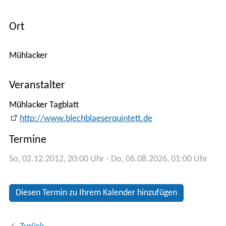
Kontakt
Ort
Anfahrt
Veranstalter
Stadtplan
Mühlacker Tagblatt
http://www.blechblaeserquintett.de
Termine
So, 02.12.2012
, 20:00
Uhr
- Do, 06.08.2026, 01:00
Uhr
Diesen Termin zu Ihrem Kalender hinzufügen